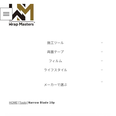
施工ツール
両面テープ
カッター
フィルム
ドイツ
ライフスタイル
スキージー、ヘラ
Audi
Luxe
BMW
キーリング
メーカーで選ぶ
スパチュラ
Mercedes Benz
ARMORTEK
MINI
キャップ
施工液
LUXE
Porsche
HOME
|
Tools
|
Narrow Blade 10p
NEOPPF
VW
ステッカー
その他
NEOPPF