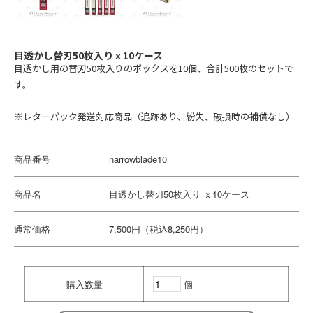
日産
LEXUS
ホンダ
目透かし替刃50枚入りｘ10ケース
スズキ
目透かし用の替刃50枚入りのボックスを10個、合計500枚のセットで
す。
スバル
マツダ
※レターパック発送対応商品（追跡あり、紛失、破損時の補償なし）
ダイハツ
アメリカ
商品番号
narrowblade10
Cadillac
商品名
目透かし替刃50枚入り ｘ10ケース
Chevrolet
FORD
通常価格
7,500円（税込8,250円）
Dodge
Tesla
Jeep
購入数量
個
フランス