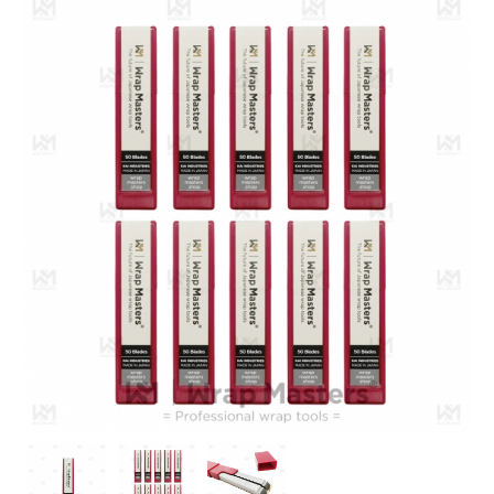
PPF
イタリア
Paint is Dead
SLIPLO
Alfa Romeo
Dot Matrix®︎
Ferrari
NASIOL
WRAPAXE
Fiat
Ultimate Plus®︎ Carbon
Lamborghini
LUXE
Maserati
Yellotools
イギリス
Aston Martin
Bentley
Jaguar
Land Rover
McLaren
MINI
日本
トヨタ