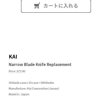
ALPINE
PEUGEOT
Renault
スウェーデン
VOLVO
KAI
Narrow Blade Knife Replacement
Price : $72.00
50 blade case x 10 case = 500 blades
Manufacture : Kai Corporation (Janan)
Made in : Japan