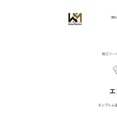
Wr
施工ツー
カッター
Luxe
キーリング
LUXE
ドイツ
キャップ
イタリア
ARMOR
スキ
NEO
Audi
Alfa Rom
BMW
Ferrari
エ
Mercedes
Fiat
Benz
Lamborgh
MINI
Maserati
エンブレム
Porsche
VW