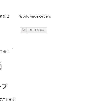
問合せ
World wide Orders
で選ぶ
ix®︎
XE
ランス
その他
Yellotools
Ultimate Plus®︎
スウェーデン
Carbon
ALPINE
VOLVO
PEUGEOT
ープ
Renault
使用します。