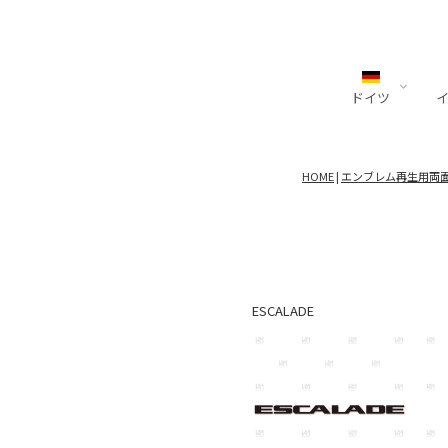
ドイツ
Audi
Alfa Romeo
Aston Martin
トヨタ
Cadillac
ALPINE
VOLVO
日産
BM
Che
BE
HOME
|
エンブレム再生用両
e-tron
GIULIA
Valour
Alphard
Escalade
A110
XC40
ARIA
A3
SPIDER
DBS
40系
LYRIQ
XC60
AUR
A4
TONALE
Superleggera
Alphard
FAIR
A5
DB12
30系
Z
A6
DB11
bZ4X
GTR
ESCALADE
A7
DBX
CRWON
A8
Vanquish
35系
Q3
Vantage
Corolla
Q5
Cygnet
Corolla
Q8
DB9
Cross
R8
Velfire