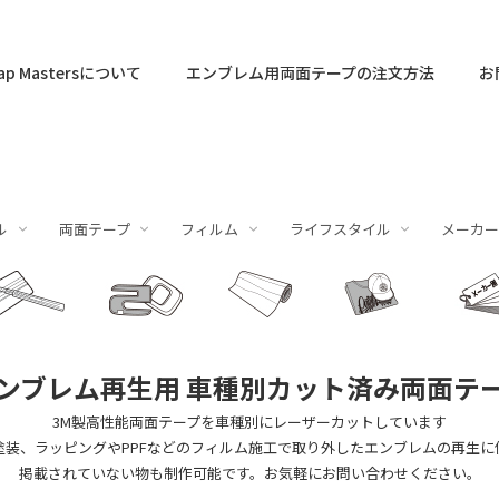
ap Mastersについて
エンブレム用両面テープの注文方法
お
ル
両面テープ
フィルム
ライフスタイル
メーカー
TEK
ージー、ヘラ
PPF
ステッカー
イギリス
NEOPPF
スパチュラ
SLIPLO
Paint is Dead
日本
PPF
NASIOL
アメリカ
施工液
WRAPAXE
Dot Matr
LU
フ
eo
Aston Martin
トヨタ
Cadillac
Bentley
日産
Chevrolet
ンブレム再生用 車種別カット済み両面テ
Jaguar
LEXUS
FORD
ini
Land Rover
ホンダ
Dodge
3M製高性能両面テープを車種別にレーザーカットしています
McLaren
スズキ
Tesla
塗装、ラッピングやPPFなどのフィルム施工で取り外したエンブレムの再生に
MINI
スバル
Jeep
掲載されていない物も制作可能です。お気軽にお問い合わせください。
マツダ