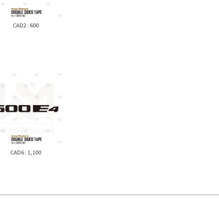
ALPINA
LC
2023-
（463A）
Range
Gクラス
CAD2 : 600
Rover
（463）
-2022
GLA
GLB
GLC
GLE
GLS
GT
GT 4Door
SLクラス
Vクラス
CAD6 : 1,100
SPRINTER