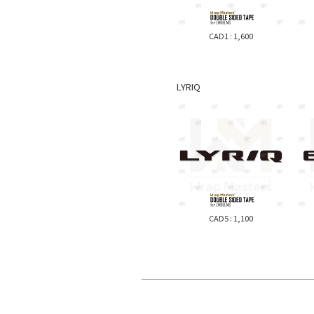
TT
30系
HIACE
CAD1 : 1,600
Hilux
Land
LYRIQ
Cruiser
Prius 50
系
Prius 60
系
Origin
RAV4
Supra
CAD5 : 1,100
Yaris
CELSIOR
30系