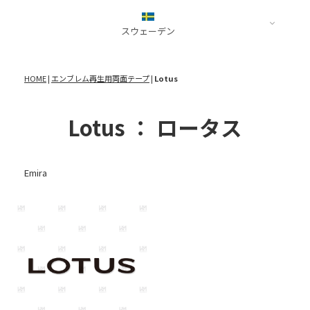
812
DBX
bZ4X
Escalade
日産
Q8
458
Vanquish
CRWON 35系
LYRIQ
ALPINE
LEXUS
スウェーデン
R8
F430
Vantage
Corolla
ホンダ
A110
TT
348
Cygnet
Corolla Cross
Chevrolet
スズキ
VOLVO
DB9
Velfire 30系
HOME
|
エンブレム再生用両面テープ
|
Lotus
Corvette
スバル
PEUGEOT
BMW
XC40
Fiat
HIACE
Colorado
マツダ
2008
2シリーズ
XC60
500
BENTLEY
Hilux
Lotus ： ロータス
ダイハツ
RIFTER
3シリーズ
Bentayga
Land Cruiser
Dodge
4シリーズ
Lamborghini
FlyingSpur
Prius 50系
アメリカ
Challenger
Renault
5シリーズ
Aventador
Continental GT (4th
Prius 60系
Emira
Charger
Cadillac
8シリーズ
Kangoo
Hurus
Continental GT (3rd
Origin
Chevrolet
i
Murciélago
RAV4
Ford
FORD
X3
Urus
Jaguar
Supra
Dodge
Bronco
X4
Revuelto
F-PACE
Yaris
Tesla
Cobra
X5
F-TYPE
CELSIOR 30系
Jeep
Mustang
X7
Maserati
Z4
MC20
Land Rover
日産
フランス
Tesla
ALPINA