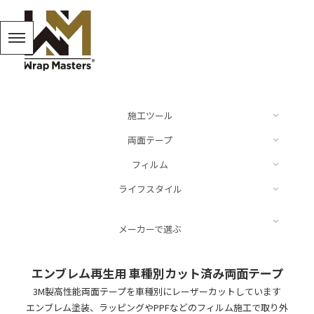
施工ツール
両面テープ
カッター
フィルム
ドイツ
ライフスタイル
スキージー、ヘラ
Audi
Luxe
BMW
キーリング
メーカーで選ぶ
スパチュラ
Mercedes Benz
ARMORTEK
MINI
キャップ
施工液
LUXE
エンブレム再生用 車種別カット済み両面テープ
Porsche
NEOPPF
VW
3M製高性能両面テープを車種別にレーザーカットしています
ステッカー
その他
NEOPPF
エンブレム塗装、ラッピングやPPFなどのフィルム施工で取り外