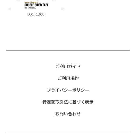
GranCabrio
Defender
ARIA
ALPINE
Model-Y
Granturismo
Discovery
AURA
PEUGEOT
Mercedes-Benz
Model-X
LO1 : 1,000
Grecale
Velar
FAIRLADY-Z
Renault
Model-3
Sクラス（W223）
Ghibli
Evoque
GTR
Model-S
Sクラス（W222）
Levante
Vogue
スウェーデン
Cクラス（W206）
Quatroporte
Range Rover 2022-
ホンダ
Jeep
VOLVO
CLAクラス
Range Rover Sport 2023-
CIVIC
CLEクラス
Commander
Range Rover -2022
CR-Z
Eクラス
Grand Cherokee
NSX
ご利用ガイド
Gクラス（463A）
Renegade
Lotus
ODYSSEY
Gクラス（463）
Sahara
ご利用規約
Emira
PRELUDE
GLA
Wagoneer
Super-ONE
プライバシーポリシー
GLB
Wrangler
McLaren
GLC
特定商取引法に基づく表示
LEXUS
600LT
GLE
765LT
お問い合わせ
IS
GLS
750S
GS
GT
720S
GX
GT 4Door