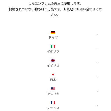
PPF
したエンブレムの再生に使用します。
イタリア
掲載されていない物も制作可能です。お気軽にお問い合わせくだ
Paint is Dead
SLIPLO
Alfa Romeo
Dot Matrix®︎
さい。
Ferrari
NASIOL
WRAPAXE
Fiat
Ultimate Plus®︎ Carbon
Lamborghini
LUXE
Maserati
ドイツ
Yellotools
イギリス
Audi
イタリア
Aston Martin
e-tron
Bentley
A3
Alfa Romeo
イギリス
Jaguar
A4
GIULIA
Land Rover
A5
SPIDER
Aston Martin
日本
McLaren
A6
TONALE
Valour
MINI
A7
DBS Superleggera
トヨタ
アメリカ
A8
Ferrari
DB12
Alphard 40系
日本
Q3
SF90 / F8
DB11
Alphard 30系
Cadillac
フランス
トヨタ
Q5