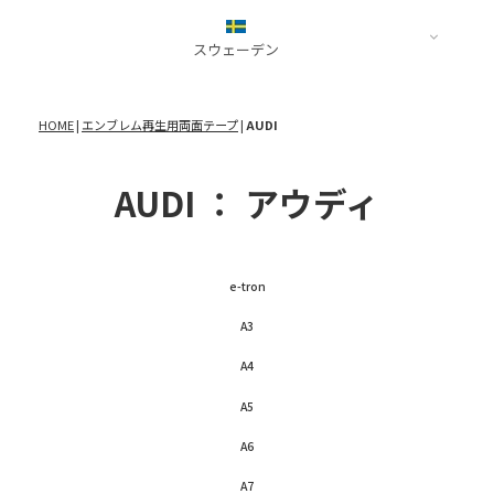
812
DBX
bZ4X
Escalade
日産
Q8
458
Vanquish
CRWON 35系
LYRIQ
ALPINE
LEXUS
スウェーデン
R8
F430
Vantage
Corolla
ホンダ
A110
TT
348
Cygnet
Corolla Cross
Chevrolet
スズキ
VOLVO
DB9
Velfire 30系
HOME
|
エンブレム再生用両面テープ
|
AUDI
Corvette
スバル
PEUGEOT
BMW
XC40
Fiat
HIACE
Colorado
マツダ
2008
2シリーズ
XC60
500
BENTLEY
Hilux
AUDI ： アウディ
ダイハツ
RIFTER
3シリーズ
Bentayga
Land Cruiser
Dodge
4シリーズ
Lamborghini
FlyingSpur
Prius 50系
アメリカ
Challenger
Renault
5シリーズ
Aventador
Continental GT (4th
Prius 60系
Charger
Cadillac
8シリーズ
Kangoo
e-tron
Hurus
Continental GT (3rd
Origin
Chevrolet
i
Murciélago
RAV4
A3
Ford
FORD
X3
Urus
Jaguar
Supra
Dodge
Bronco
A4
X4
Revuelto
F-PACE
Yaris
Tesla
Cobra
X5
A5
F-TYPE
CELSIOR 30系
Jeep
Mustang
X7
Maserati
A6
Z4
MC20
Land Rover
日産
フランス
Tesla
ALPINA
A7