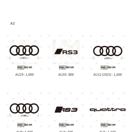
GTS
LBX
SLクラス
LM
Vクラス
Mini
LS
SPRINTER
A3
LX
Crossover
NX
MINI
Porsche
RC
Cooper
992
RX
991
RZ
997
LC
718
981
AU29 : 1,600
AU30 : 800
AU12 (2023) : 1,600
スズキ
987
Jimny
964
SWIFT
Taycan
Panamera
ダイハツ
Cayenne
Conte
Macan
Copen
AU8 : 1,600
AU4 : 700
AU3 : 1,600