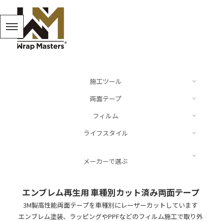
施工ツール
両面テープ
カッター
フィルム
ドイツ
ライフスタイル
スキージー、ヘラ
Audi
Luxe
BMW
キーリング
メーカーで選ぶ
スパチュラ
Mercedes Benz
ARMORTEK
MINI
キャップ
施工液
LUXE
エンブレム再生用 車種別カット済み両面テープ
Porsche
NEOPPF
VW
3M製高性能両面テープを車種別にレーザーカットしています
ステッカー
その他
NEOPPF
エンブレム塗装、ラッピングやPPFなどのフィルム施工で取り外