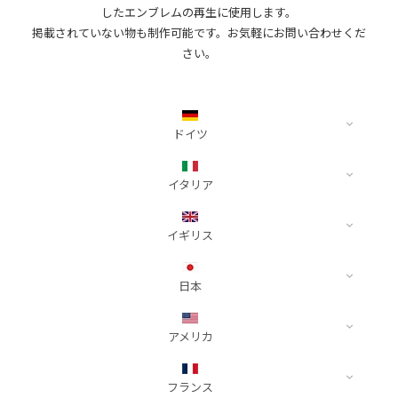
PPF
したエンブレムの再生に使用します。
イタリア
掲載されていない物も制作可能です。お気軽にお問い合わせくだ
Paint is Dead
SLIPLO
Alfa Romeo
Dot Matrix®︎
さい。
Ferrari
NASIOL
WRAPAXE
Fiat
Ultimate Plus®︎ Carbon
Lamborghini
LUXE
Maserati
ドイツ
Yellotools
イギリス
Audi
イタリア
Aston Martin
e-tron
Bentley
A3
Alfa Romeo
イギリス
Jaguar
A4
GIULIA
Land Rover
A5
SPIDER
Aston Martin
日本
McLaren
A6
TONALE
Valour
MINI
A7
DBS Superleggera
トヨタ
アメリカ
A8
Ferrari
DB12
Alphard 40系
日本
Q3
SF90 / F8
DB11
Alphard 30系
Cadillac
フランス
トヨタ
Q5