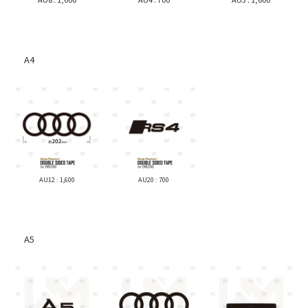
Mini
Clubman
スバル
Countryman
A4
Crossover
BRZ
MINI
LEVORG
Cooper
FORESTER
TRAILSEEKER
Volks Wagen
マツダ
Beetle
GOLF 7
CX-5
AU12 : 1,600
AU20 : 700
POLO
CX-80
T-ROC
ROADSTER
A5