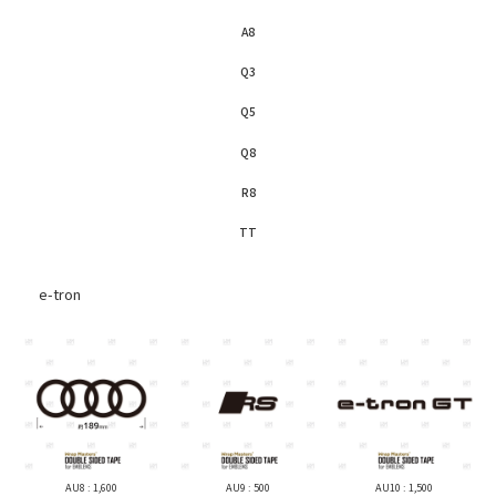
GranCabrio
Defender
ARIA
ALPINE
Model-Y
Granturismo
Discovery
A8
AURA
PEUGEOT
Mercedes-Benz
Model-X
Grecale
Velar
FAIRLADY-Z
Q3
Renault
Model-3
Sクラス（W223）
Ghibli
Evoque
GTR
Model-S
Sクラス（W222）
Q5
Levante
Vogue
スウェーデン
Cクラス（W206）
Quatroporte
Range Rover 2022-
ホンダ
Q8
Jeep
VOLVO
CLAクラス
Range Rover Sport 2023-
CIVIC
CLEクラス
Commander
R8
Range Rover -2022
CR-Z
Eクラス
Grand Cherokee
TT
NSX
Gクラス（463A）
Renegade
Lotus
ODYSSEY
Gクラス（463）
Sahara
e-tron
Emira
PRELUDE
GLA
Wagoneer
Super-ONE
GLB
Wrangler
McLaren
GLC
LEXUS
600LT
GLE
765LT
IS
GLS
750S
GS
GT
720S
GX
GT 4Door
AU8 : 1,600
AU9 : 500
AU10 : 1,500