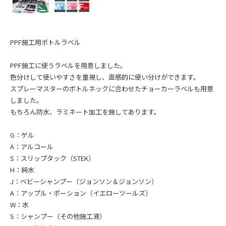
日産
LEXUS
ホンダ
PPF施工用ボトルラベル
スズキ
スバル
PPF施工に使うラベルを用意しました。
マツダ
色分けして使いやすさを重視し、直感的に使い分けができます。
ダイハツ
スプレーマスターのボトルネックに合わせたチョーカーラベルも用意
しました。
もちろん防水、ラミネート加工を施してあります。
アメリカ
Cadillac
G：ゲル
Chevrolet
A：アルコール
FORD
S：スリップタック（STEK）
Dodge
H：純水
Tesla
J：ベビーシャンプー（ジョンソン＆ジョンソン）
A：アップル・ポーション（イエローツールズ）
Jeep
W：水
S：シャンプー（その他施工液）
フランス