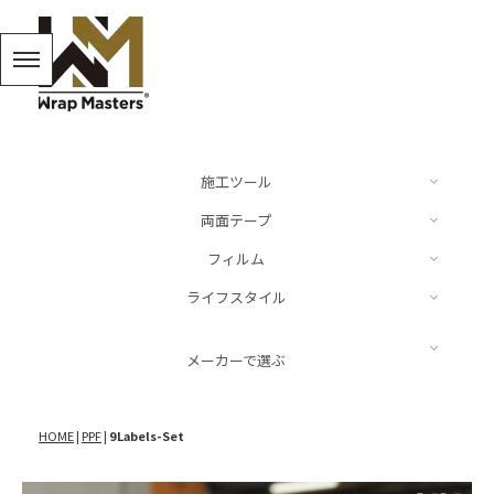
施工ツール
両面テープ
カッター
フィルム
ドイツ
ライフスタイル
スキージー、ヘラ
Audi
Luxe
BMW
キーリング
メーカーで選ぶ
スパチュラ
Mercedes Benz
ARMORTEK
MINI
キャップ
施工液
LUXE
Porsche
HOME
|
PPF
|
9Labels-Set
NEOPPF
VW
ステッカー
その他
NEOPPF