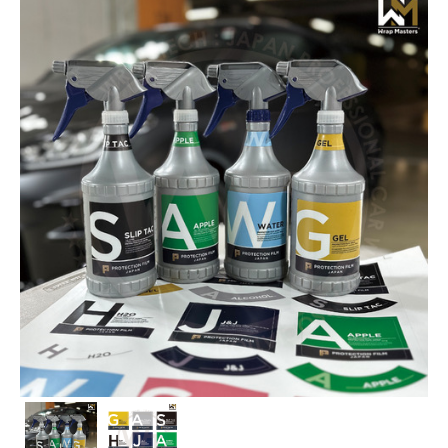
PPF
イタリア
Paint is Dead
SLIPLO
Alfa Romeo
Dot Matrix®︎
Ferrari
NASIOL
WRAPAXE
Fiat
Ultimate Plus®︎ Carbon
Lamborghini
LUXE
Maserati
Yellotools
イギリス
Aston Martin
Bentley
Jaguar
Land Rover
McLaren
MINI
日本
トヨタ