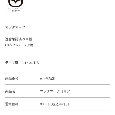
日産
LEXUS
ホンダ
スズキ
マツダマーク
スバル
マツダ
適合確認済み車種
ダイハツ
CX-5 2022 リア用
アメリカ
テープ厚：0.4 / 0.8ミリ
Cadillac
Chevrolet
商品番号
em-MAZ8
FORD
Dodge
商品名
マツダマーク（リア）
Tesla
Jeep
通常価格
900円（税込990円）
フランス