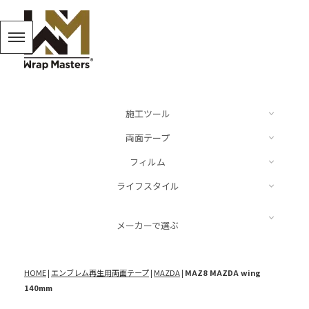
施工ツール
両面テープ
カッター
フィルム
ドイツ
ライフスタイル
スキージー、ヘラ
Audi
Luxe
BMW
キーリング
メーカーで選ぶ
スパチュラ
Mercedes Benz
ARMORTEK
MINI
キャップ
施工液
LUXE
Porsche
HOME
|
エンブレム再生用両面テープ
|
MAZDA
|
MAZ8 MAZDA wing
NEOPPF
VW
140mm
ステッカー
その他
NEOPPF