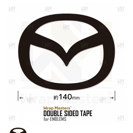
PPF
イタリア
Paint is Dead
SLIPLO
Alfa Romeo
Dot Matrix®︎
Ferrari
NASIOL
WRAPAXE
Fiat
Ultimate Plus®︎ Carbon
Lamborghini
LUXE
Maserati
Yellotools
イギリス
Aston Martin
Bentley
Jaguar
Land Rover
McLaren
MINI
日本
トヨタ